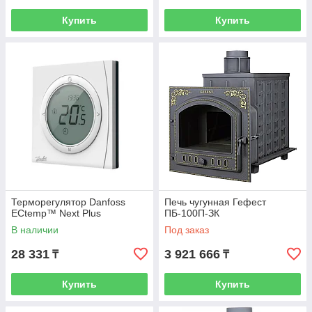
Купить
Купить
Терморегулятор Danfoss
Печь чугунная Гефест
ECtemp™ Next Plus
ПБ-100П-ЗК
В наличии
Под заказ
28 331
3 921 666
₸
₸
Купить
Купить