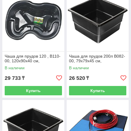
Чаша для прудов 120 , B110-
Чаша для прудов 200л B082-
00, 120х90х40 см,
00, 79х79х45 см,
В наличии
В наличии
29 733
26 520
₸
₸
Купить
Купить