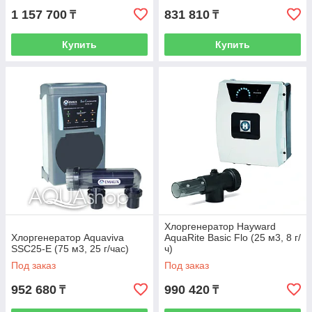
1 157 700
831 810
₸
₸
Купить
Купить
Хлоргенератор Hayward
Хлоргенератор Aquaviva
AquaRite Basic Flo (25 м3, 8 г/
SSC25-E (75 м3, 25 г/час)
ч)
Под заказ
Под заказ
952 680
990 420
₸
₸