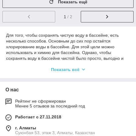
Показать ещё
1
/ 2
Для того, чтобы сохранять чистую воду в бассейне, есть
несколько способов. Основным до сих пор остаётся
хлорирование воды в бассейне. Для этой цели можно
использовать и химию для бассейна. Однако, чтобы
сохранять воду в бассейне чистой было просто, выгодно и
дёшево, можно купить генератор хлора для бассейна.
Показать всё
Хлор генератор для бассейна преобразует обычную соль в
«свободный» хлор, что поможет вам иметь чистую воду в
бассейне, избегая затрат на перевозку, хранение и
О нас
использование химии для бассейна.
Генератор хлора для частного бассейна поможет Вам и
Рейтинг не сформирован
Вашей семье избежать побочных эффектов хлорирования
Менее 5 отзывов за последний год
воды в бассейне, таких как неприятный запах хлора для
бассейна, аллергические реакции и сухая кожа, при этом
Работает с 27.11.2018
получая чистую воду в бассейне. Если же вы ищете
оборудование для бассейнов коммерческого типа, то у нас
г. Алматы
вы также можете найти генератор хлора для общественного
Суюнбая 53, этаж 3, Алматы, Казахстан