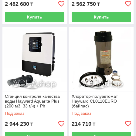
2 482 680
2 562 750
₸
₸
Купить
Купить
Станция контроля качества
Хлоратор-полуавтомат
воды Hayward Aquarite Plus
Hayward CL0110EURO
(200 м3, 33 г/ч) + Ph
(байпас)
Под заказ
Под заказ
2 944 230
214 710
₸
₸