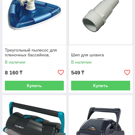
Треугольный пылесос для
пленочных бассейнов,
Шип для шланга
В наличии
В наличии
8 160
549
₸
₸
Купить
Купить