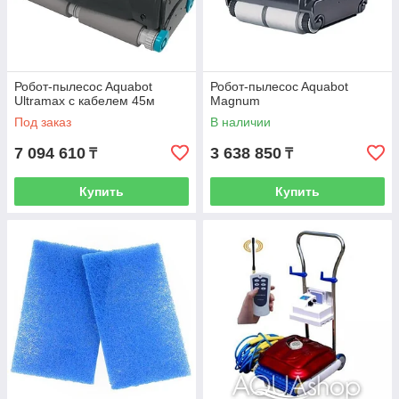
Робот-пылесоc Aquabot
Робот-пылесоc Aquabot
Ultramax с кабелем 45м
Magnum
Под заказ
В наличии
7 094 610
3 638 850
₸
₸
Купить
Купить