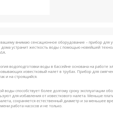
вашему внимаю сенсационное оборудование – прибор для ум
и дома устранит жесткость воды с помощью новейшей техно
SA.
огия водоподготовки воды в бассейне основана на работе э
зовывающих известковый налет в трубах. Прибор для смягче
так и на строящийся.
ой воды способствует более долгому сроку эксплуатации об
ьзуют для избавления от известкового налета. Меньше платит
налета, сохраняется естественный диаметр и за меньшее вр
мени работа насосов и не только.