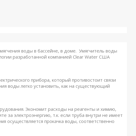
ягчения воды в бассейне, в доме. Умягчитель воды
логии разработанной компанией Clear Water США
лектрического прибора, который противостоит связи
ния воды легко установить, как на существующий
орудования. Экономит расходы на реагенты и химию,
е за электроэнергию, т.к. если труба внутри не имеет
емя осуществляется прокачка воды, соответственно