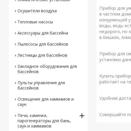
Прибор для ум
Осушители воздуха
в частном дом
изнуряющей уб
Тепловые насосы
воды, ведь ес
недорого, но 
Аксессуары для бассейна
в Бишкек, Алма
Пылесосы для бассейнов
Прибор для см
Лестницы для бассейнов
установки дан
Закладное оборудования для
бассейнов
Купить прибор
работает на т
Пульты управления для
бассейнов
Удобная доста
Освещение для хаммамов и
саун
Совершайте по
Печи, каменки,
парогенераторы для бань,
саун и хаммамов