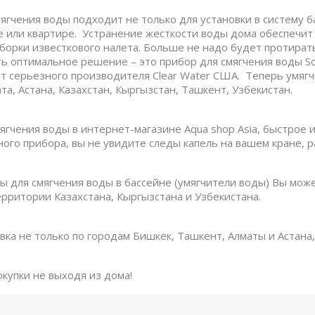
ягчения воды подходит не только для установки в систему
е или квартире. Устранение жесткости воды дома обеспечит
орки известкового налета. Больше не надо будет протират
ть оптимальное решение – это прибор для смягчения воды Sca
от серьезного производителя Clear Water США. Теперь умягч
та, Астана, Казахстан, Кыргызстан, Ташкент, Узбекистан.
ягчения воды в интернет-магазине Aqua shop Asia, быстрое 
ного прибора, вы не увидите следы капель на вашем кране, 
ы для смягчения воды в бассейне (умягчители воды) Вы може
ерритории Казахстана, Кыргызстана и Узбекистана.
вка не только по городам Бишкек, Ташкент, Алматы и Астана,
купки не выходя из дома!