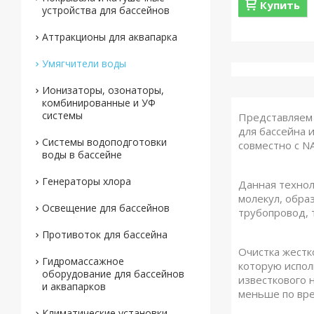
Купить
устройства для бассейнов
Аттракционы для аквапарка
Умягчители воды
Ионизаторы, озонаторы,
комбинированные и УФ
системы
Представляем 
для бассейна 
Системы водоподготовки
совместно с NA
воды в бассейне
Генераторы хлора
Данная технол
молекул, обра
Освещение для бассейнов
трубопровод, 
Противоток для бассейна
Очистка жестк
Гидромассажное
которую испол
оборудование для бассейнов
известкового 
и аквапарков
меньше по вре
Климатические установки