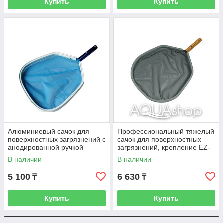
Купить
Купить
Алюминиевый сачок для
Профессиональный тяжелый
поверхностных загрязнений с
сачок для поверхностных
анодированной ручкой
загрязнений, крепление EZ-
голубого цвета, крепление
Clip Powerful
В наличии
В наличии
EZ-Clip
5 100
6 630
₸
₸
Купить
Купить