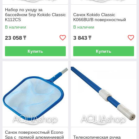
Набор по уходу за
бассейном 5пр Kokido Classic
Сачок Kokido Classic
K112CS
K066BU/B поверхностный
В наличии
В наличии
23 058
3 843
₸
₸
Купить
Купить
Сачок поверхностный Econo
Spa с прямой алюминиевой
Телескопическая ручка