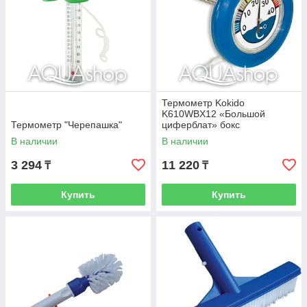
Термометр Kokido
K610WBX12 «Большой
Термометр "Черепашка"
циферблат» бокс
В наличии
В наличии
3 294
11 220
₸
₸
Купить
Купить