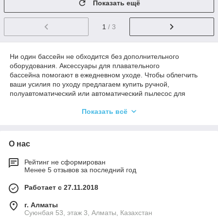
Показать ещё
1
/ 3
Ни один бассейн не обходится без дополнительного
оборудования. Аксессуары для плавательного
бассейна помогают в ежедневном уходе. Чтобы облегчить
ваши усилия по уходу предлагаем купить ручной,
полуавтоматический или автоматический пылесос для
бассейна, который легко очистит воду и борта бассейна от
Показать всё
мусора и грязи.
Имеются в наличии катушечные устройства и солярные
пленки, которые тоже призваны защищать бассейн от
О нас
постороннего мусора и листьев. Лестница для бассейна из
нержавеющей стали обеспечит удобный спуск в воду. К
вашим услугам магазин аксессуаров для
Рейтинг не сформирован
Менее 5 отзывов за последний год
бассейнов Aqua Shop Asia, где можно найти все для чистки
бассейна и купить лестницы для бассейна, аксессуары,
Работает с 27.11.2018
пылесос для бассейна, где бы вы не находились: в г. Бишкек,
Алматы, Астана, Казахстан, Кыргызстан, Ташкент,
г. Алматы
Узбекистан.
Суюнбая 53, этаж 3, Алматы, Казахстан