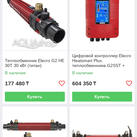
Цифровой контроллер Elecro
Теплообменник Elecro G2 HE
Heatsmart Plus
30T 30 кВт (титан)
теплообменника G2SST +
датчик потока и температуры
В наличии
В наличии
177 480
604 350
₸
₸
Купить
Купить