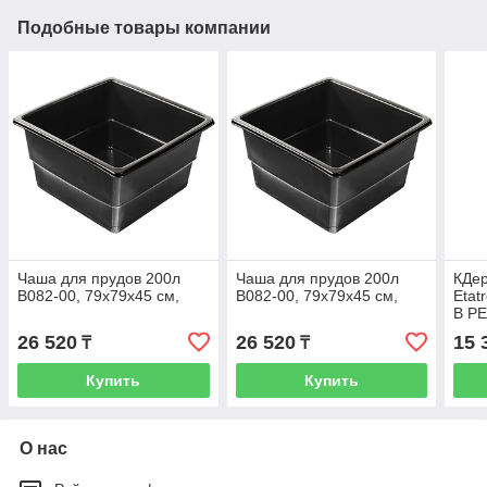
Подобные товары компании
Чаша для прудов 200л
Чаша для прудов 200л
КДер
B082-00, 79х79х45 см,
B082-00, 79х79х45 см,
Etat
B P
26 520
26 520
15 
₸
₸
Купить
Купить
О нас