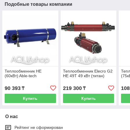
Подобные товары компании
Теплообменник HE
Теплообменник Elecro G2
Теп
(60кВт) Able-tech
HE 49T 49 кВт (титан)
(75к
90 393
219 300
108
₸
₸
Купить
Купить
О нас
Рейтинг не сформирован