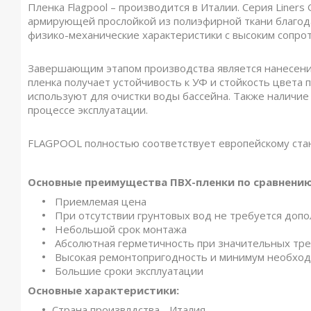
Пленка Flagpool – производится в Италии. Серия Liners 
армирующей прослойкой из полиэфирной ткани благод
физико-механические характеристики с высоким сопро
Завершающим этапом производства является нанесение 
пленка получает устойчивость к УФ и стойкость цвета
используют для очистки воды бассейна. Также наличие
процессе эксплуатации.
FLAGPOOL полностью соответствует европейскому стан
Основные преимущества ПВХ-пленки по сравнению
Приемлемая цена
При отсутствии грунтовых вод не требуется доп
Небольшой срок монтажа
Абсолютная герметичность при значительных тр
Высокая ремонтопригодность и минимум необход
Большие сроки эксплуатации
Основные характеристики:
Страна произвлдства - Италия