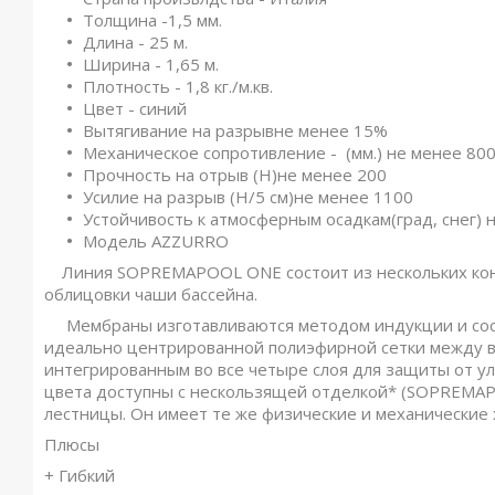
Толщина -1,5 мм.
Длина - 25 м.
Ширина - 1,65 м.
Плотность - 1,8 кг./м.кв.
Цвет - синий
Вытягивание на разрывне менее 15%
Механическое сопротивление - (мм.) не менее 80
Прочность на отрыв (Н)не менее 200
Усилие на разрыв (Н/5 см)не менее 1100
Устойчивость к атмосферным осадкам(град, снег) н
Модель AZZURRO
Линия SOPREMAPOOL ONE состоит из нескольких кон
облицовки чаши бассейна.
Мембраны изготавливаются методом индукции и сост
идеально центрированной полиэфирной сетки между вт
интегрированным во все четыре слоя для защиты от ул
цвета доступны с нескользящей отделкой* (SOPREMAPO
лестницы. Он имеет те же физические и механические
Плюсы
+ Гибкий