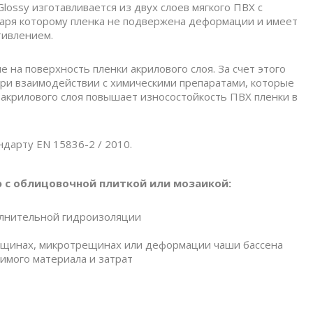
Glossy изготавливается из двух слоев мягкого ПВХ с
аря которому пленка не подвержена деформации и имеет
тивлением.
на поверхность пленки акрилового слоя. За счет этого
 при взаимодействии с химическими препаратами, которые
 акрилового слоя повышает износостойкость ПВХ пленки в
дарту EN 15836-2 / 2010.
 с облицовочной плиткой или мозаикой:
олнительной гидроизоляции
ещинах, микротрещинах или деформации чаши бассена
имого материала и затрат