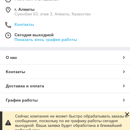
г. Алматы
Суюнбая 53, этаж 3, Алматы, Казахстан
Контакты
Сегодня выходной
Показать весь график работы
О нас
Контакты
Доставка и оплата
График работы
Полная версия сайта
Сейчас компания не может быстро обрабатывать заказы и
сообщения, поскольку по ее графику работы сегодня
выходной. Ваша заявка будет обработана в ближайший
Сайт создан на маркетплейсе
Satu.kz