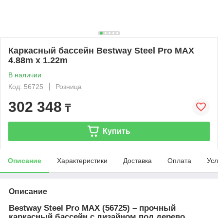
Каркасный бассейн Bestway Steel Pro MAX
4.88m x 1.22m
В наличии
Код: 56725
Розница
302 348
₸
Купить
Описание
Характеристики
Доставка
Оплата
Усл
Описание
Bestway Steel Pro MAX (56725) – прочный
каркасный бассейн с дизайном под дерево