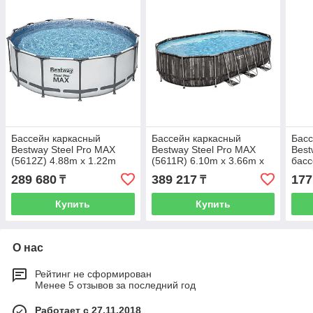
Бассейн каркасный
Бассейн каркасный
Басс
Bestway Steel Pro MAX
Bestway Steel Pro MAX
Best
(5612Z) 4.88m x 1.22m
(5611R) 6.10m x 3.66m x
басс
Round Pool Set
1.22m
MAX 
289 680
389 217
177
₸
₸
1.22
Купить
Купить
О нас
Рейтинг не сформирован
Менее 5 отзывов за последний год
Работает с 27.11.2018