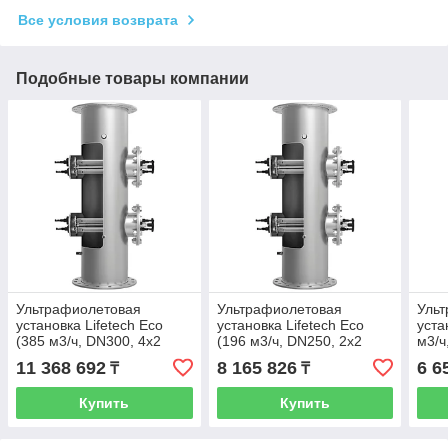
Все условия возврата
Подобные товары компании
Ультрафиолетовая
Ультрафиолетовая
Уль
установка Lifetech Eco
установка Lifetech Eco
уста
(385 м3/ч, DN300, 4х2
(196 м3/ч, DN250, 2х2
м3/ч
кВт), ручная очистка
кВт), ручная очистка
ручн
11 368 692
8 165 826
6 6
₸
₸
Купить
Купить