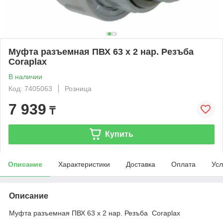
Муфта разъемная ПВХ 63 х 2 нар. Резъба
Coraplax
В наличии
Код: 7405063
Розница
7 939
₸
Купить
Описание
Характеристики
Доставка
Оплата
Усл
Описание
Муфта разъемная ПВХ 63 х 2 нар. Резъба Coraplax