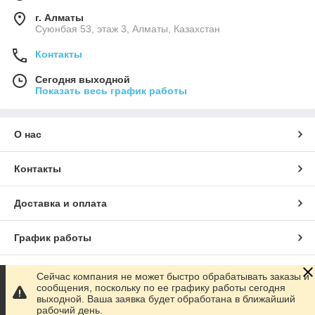
г. Алматы
Суюнбая 53, этаж 3, Алматы, Казахстан
Контакты
Сегодня выходной
Показать весь график работы
О нас
Контакты
Доставка и оплата
График работы
Полная версия сайта
Сейчас компания не может быстро обрабатывать заказы и
сообщения, поскольку по ее графику работы сегодня
выходной. Ваша заявка будет обработана в ближайший
Сайт создан на маркетплейсе
Satu.kz
рабочий день.