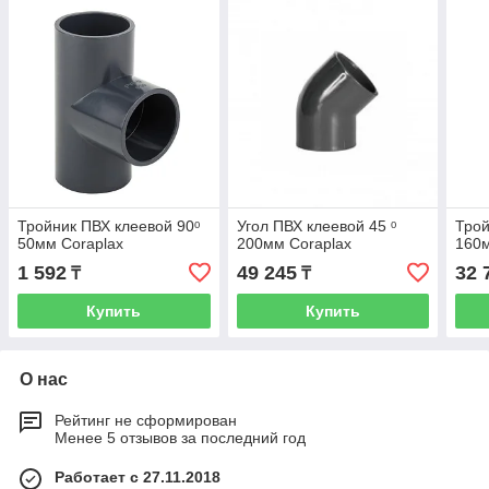
Тройник ПВХ клеевой 90ᵒ
Угол ПВХ клеевой 45 ᵒ
Трой
50мм Coraplax
200мм Coraplax
160м
1 592
49 245
32 
₸
₸
Купить
Купить
О нас
Рейтинг не сформирован
Менее 5 отзывов за последний год
Работает с 27.11.2018