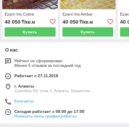
Ezarri Iris Cobre
Ezarri Iris Ambar
Ezarr
40 050
40 050
40 
₸/кв.м
₸/кв.м
Купить
Купить
О нас
Рейтинг не сформирован
Менее 5 отзывов за последний год
Работает с 27.11.2018
г. Алматы
Суюнбая 53, этаж 3, Алматы, Казахстан
Контакты
Сегодня работает с 08:00 до 17:00
Показать весь график работы