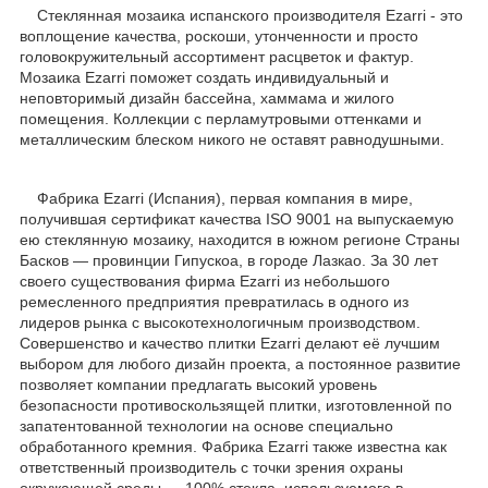
Стеклянная мозаика испанского производителя Ezarri - это
воплощение качества, роскоши, утонченности и просто
головокружительный ассортимент расцветок и фактур.
Мозаика Ezarri поможет создать индивидуальный и
неповторимый дизайн бассейна, хаммама и жилого
помещения. Коллекции с перламутровыми оттенками и
металлическим блеском никого не оставят равнодушными.
Фабрика Ezarri (Испания), первая компания в мире,
получившая сертификат качества ISO 9001 на выпускаемую
ею стеклянную мозаику, находится в южном регионе Страны
Басков — провинции Гипускоа, в городе Лазкао. За 30 лет
своего существования фирма Ezarri из небольшого
ремесленного предприятия превратилась в одного из
лидеров рынка с высокотехнологичным производством.
Совершенство и качество плитки Ezarri делают её лучшим
выбором для любого дизайн проекта, а постоянное развитие
позволяет компании предлагать высокий уровень
безопасности противоскользящей плитки, изготовленной по
запатентованной технологии на основе специально
обработанного кремния. Фабрика Ezarri также известна как
ответственный производитель с точки зрения охраны
окружающей среды — 100% стекла, используемого в