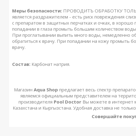
Меры безопасности:
ПРОВОДИТЪ ОБРАБОТКУ ТОЛЬК
является раздражителем - есть риск повреждения слизи
с препаратом в защитных перчатках и очках, в хорошо
попадании в глаза промыть большим количеством воды 
При проглатывании выпить много воды, немедленно об
обратиться к врачу. При попадании на кожу промыть б
врачу.
Состав:
Карбонат натрия.
Магазин
Aqua Shop
предлагает весь спектр препарат
являемся официальным представителем на территор
производителя
Pool Doctor
Вы можете в интернет м
Казахстана и Кыргызстана. Удобная доставка не только 
Совершайте
поку