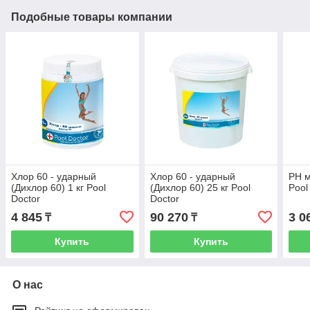
Подобные товары компании
Хлор 60 - ударный
Хлор 60 - ударный
PН м
(Дихлор 60) 1 кг Pool
(Дихлор 60) 25 кг Pool
Pool
Doctor
Doctor
4 845
90 270
3 0
₸
₸
Купить
Купить
О нас