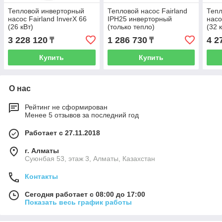
Тепловой инверторный
Тепловой насос Fairland
Теп
насос Fairland InverX 66
IPH25 инверторный
насо
(26 кВт)
(только тепло)
(32 
3 228 120
1 286 730
4 2
₸
₸
Купить
Купить
О нас
Рейтинг не сформирован
Менее 5 отзывов за последний год
Работает с 27.11.2018
г. Алматы
Суюнбая 53, этаж 3, Алматы, Казахстан
Контакты
Сегодня работает с 08:00 до 17:00
Показать весь график работы