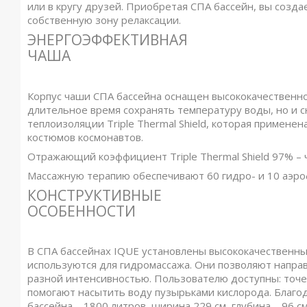
или в кругу друзей. Приобретая СПА бассейн, вы созд
собственную зону релаксации.
ЭНЕРГОЭФФЕКТИВНАЯ
ЧАША
Корпус чаши СПА бассейна оснащен высококачественно
длительное время сохранять температуру воды, но и с
теплоизоляции Triple Thermal Shield, которая примене
костюмов космонавтов.
Отражающий коэффициент Triple Thermal Shield 97% – 
Массажную терапию обеспечивают 60 гидро- и 10 аэро
КОНСТРУКТИВНЫЕ
ОСОБЕННОСТИ
В СПА бассейнах IQUE установлены высококачественны
используются для гидромассажа. Они позволяют направ
разной интенсивностью. Пользователю доступны: точе
помогают насытить воду пузырьками кислорода. Благо
бассейна – 1800 литров, ширина 229 см, глубина – 96 см