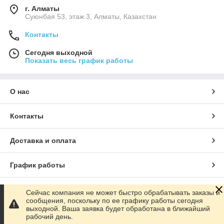
г. Алматы
Суюнбая 53, этаж 3, Алматы, Казахстан
Контакты
Сегодня выходной
Показать весь график работы
О нас
Контакты
Доставка и оплата
График работы
Полная версия сайта
Сейчас компания не может быстро обрабатывать заказы и
сообщения, поскольку по ее графику работы сегодня
выходной. Ваша заявка будет обработана в ближайший
Сайт создан на маркетплейсе
Satu.kz
рабочий день.