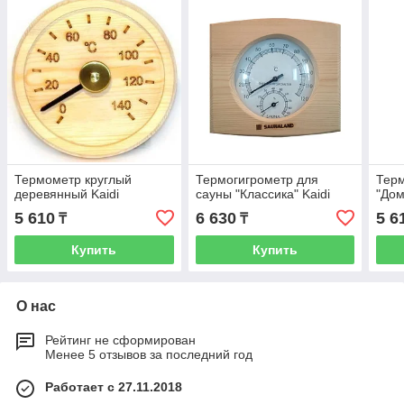
Термометр круглый
Термогигрометр для
Терм
деревянный Kaidi
сауны "Классика" Kaidi
"Дом
5 610
6 630
5 6
₸
₸
Купить
Купить
О нас
Рейтинг не сформирован
Менее 5 отзывов за последний год
Работает с 27.11.2018