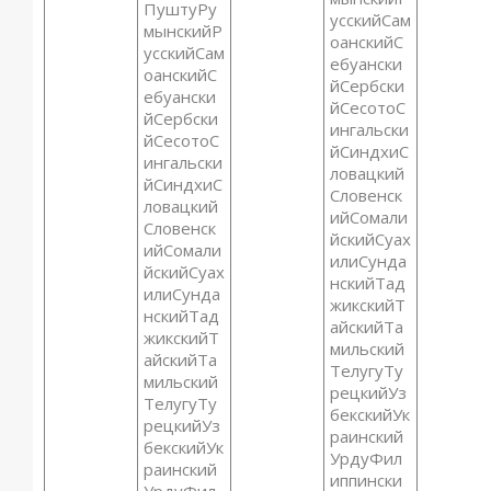
ПуштуРу
усскийСам
мынскийР
оанскийС
усскийСам
ебуански
оанскийС
йСербски
ебуански
йСесотоС
йСербски
ингальски
йСесотоС
йСиндхиС
ингальски
ловацкий
йСиндхиС
Словенск
ловацкий
ийСомали
Словенск
йскийСуах
ийСомали
илиСунда
йскийСуах
нскийТад
илиСунда
жикскийТ
нскийТад
айскийТа
жикскийТ
мильский
айскийТа
ТелугуТу
мильский
рецкийУз
ТелугуТу
бекскийУк
рецкийУз
раинский
бекскийУк
УрдуФил
раинский
иппински