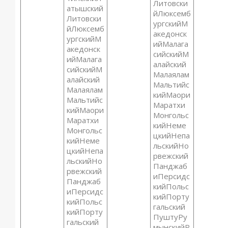
Литовски
атышский
йЛюксемб
Литовски
ургскийМ
йЛюксемб
акедонск
ургскийМ
ийМалага
акедонск
сийскийМ
ийМалага
алайский
сийскийМ
Малаялам
алайский
Мальтийс
Малаялам
кийМаори
Мальтийс
Маратхи
кийМаори
Монгольс
Маратхи
кийНеме
Монгольс
цкийНепа
кийНеме
льскийНо
цкийНепа
рвежский
льскийНо
Панджаб
рвежский
иПерсидс
Панджаб
кийПольс
иПерсидс
кийПорту
кийПольс
гальский
кийПорту
ПуштуРу
гальский
мынскийР