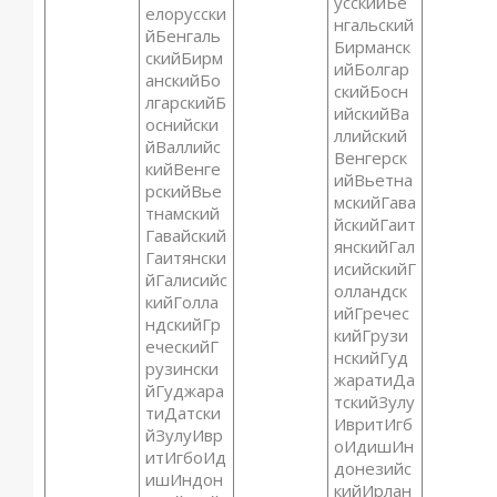
усскийБе
елорусски
нгальский
йБенгаль
Бирманск
скийБирм
ийБолгар
анскийБо
скийБосн
лгарскийБ
ийскийВа
оснийски
ллийский
йВаллийс
Венгерск
кийВенге
ийВьетна
рскийВье
мскийГава
тнамский
йскийГаит
Гавайский
янскийГал
Гаитянски
исийскийГ
йГалисийс
олландск
кийГолла
ийГречес
ндскийГр
кийГрузи
еческийГ
нскийГуд
рузински
жаратиДа
йГуджара
тскийЗулу
тиДатски
ИвритИгб
йЗулуИвр
оИдишИн
итИгбоИд
донезийс
ишИндон
кийИрлан