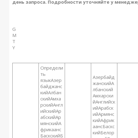
день запроса. Подробности уточняйте у менедже
G
M
T
Y
Определи
ть
Азербайд
языкАзер
жанскийА
байджанс
лбанский
кийАлбан
Амхарски
скийАмха
йАнглийск
рскийАнгл
ийАрабск
ийскийАр
ийАрмянс
абскийАр
кийАфрик
мянскийА
аансБаскс
фрикаанс
кийБелор
БаскскийБ