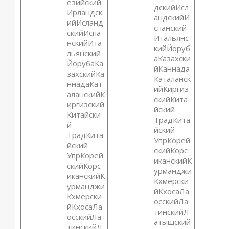
езийский
дскийИсл
Ирландск
андскийИ
ийИсланд
спанский
скийИспа
Итальянс
нскийИта
кийЙоруб
льянский
аКазахски
ЙорубаКа
йКаннада
захскийКа
Каталанск
ннадаКат
ийКиргиз
аланскийК
скийКита
иргизский
йский
Китайски
ТрадКита
й
йский
ТрадКита
УпрКорей
йский
скийКорс
УпрКорей
иканскийК
скийКорс
урманджи
иканскийК
Кхмерски
урманджи
йКхосаЛа
Кхмерски
осскийЛа
йКхосаЛа
тинскийЛ
осскийЛа
атышский
тинскийЛ