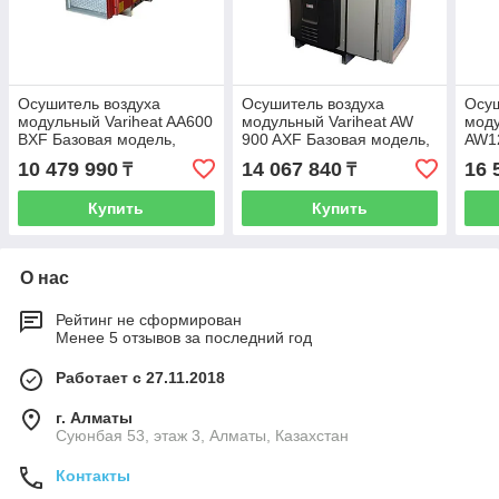
Осушитель воздуха
Осушитель воздуха
Осуш
модульный Variheat AA600
модульный Variheat AW
моду
BXF Базовая модель,
900 AXF Базовая модель,
AW1
400В, 3 фазы
230 В
10 479 990
14 067 840
16 
₸
₸
Купить
Купить
О нас
Рейтинг не сформирован
Менее 5 отзывов за последний год
Работает с 27.11.2018
г. Алматы
Суюнбая 53, этаж 3, Алматы, Казахстан
Контакты