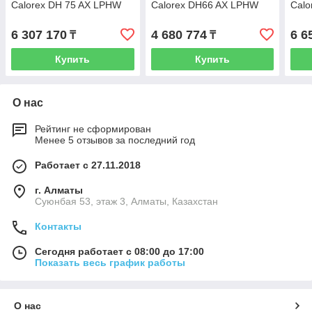
Calorex DH 75 AX LPHW
Calorex DH66 AX LPHW
Calo
6 307 170
4 680 774
6 6
₸
₸
Купить
Купить
О нас
Рейтинг не сформирован
Менее 5 отзывов за последний год
Работает с 27.11.2018
г. Алматы
Суюнбая 53, этаж 3, Алматы, Казахстан
Контакты
Сегодня работает с 08:00 до 17:00
Показать весь график работы
О нас