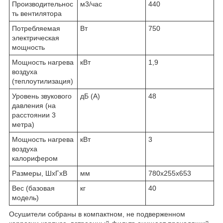
Производительнос
м3/час
440
ть вентилятора
Потребляемая
Вт
750
электрическая
мощность
Мощность нагрева
кВт
1,9
воздуха
(теплоутилизация)
Уровень звукового
дБ (А)
48
давления (на
расстоянии 3
метра)
Мощность нагрева
кВт
3
воздуха
калорифером
Размеры, ШхГхВ
мм
780х255х653
Вес (базовая
кг
40
модель)
Осушители собраны в компактном, не подверженном