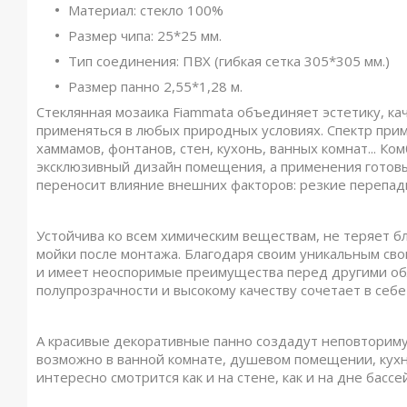
Материал: стекло 100%
Размер чипа: 25*25 мм.
Тип соединения: ПВХ (гибкая сетка 305*305 мм.)
Размер панно 2,55*1,28 м.
Стеклянная мозаика Fiammata объединяет эстетику, ка
применяться в любых природных условиях. Спектр прим
хаммамов, фонтанов, стен, кухонь, ванных комнат... К
эксклюзивный дизайн помещения, а применения готовы
переносит влияние внешних факторов: резкие перепады
Устойчива ко всем химическим веществам, не теряет бле
мойки после монтажа. Благодаря своим уникальным сво
и имеет неоспоримые преимущества перед другими об
полупрозрачности и высокому качеству сочетает в себ
А красивые декоративные панно создадут неповтори
возможно в ванной комнате, душевом помещении, кухни
интересно смотрится как и на стене, как и на дне бассе