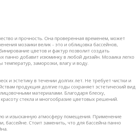
чество и прочность. Она проверенная временем, может
енения мозаики велик - это и облицовка бассейнов,
омбинирование цветов и фактур позволит создать
х панно добавит изюминку в любой дизайн. Мозаика легко
 температур, заморозки, влагу и воду.
ск и эстетику в течении долгих лет. Не требует чистки и
йствам продукция долгие годы сохраняет эстетический вид
лицовочными материалами. Благодаря блеску,
е красоту стекла и многообразие цветовых решений.
мую и изысканную атмосферу помещения. Применение
, бассейне. Стоит заменить, что для бассейна панно
йна.