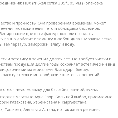
соединения: ПВХ (гибкая сетка 305*305 мм.) · Упаковка:
чество и прочность. Она проверенная временем, может
енения мозаики велик - это и облицовка бассейнов,
омбинирование цветов и фактур позволит создать
х панно добавит изюминку в любой дизан. Мозаика легко
 температур, заморозки, влагу и воду.
ск и эстетику в течении долгих лет. Не требует чистки и
йствам продукция долгие годы сохраняет эстетический вид
лицовочными материалами. Благодаря блеску,
е красоту стекла и многообразие цветовых решений.
 стеклянную мозаику для бассейна, ванной, кухни.
нтернет магазине Aqua Shop. Большой выбор, приемлемые
рии Казахстана, Узбекистана и Кыргызстана.
, Ташкент, Алматы и Астана, но так же и в регионы.