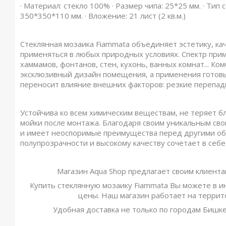
· Материал: стекло 100% · Размер чипа: 25*25 мм. · Тип 
350*350*110 мм. · Вложение: 21 лист (2 кв.м.)
Стеклянная мозаика Fiammata объединяет эстетику, ка
применяться в любых природных условиях. Спектр прим
хаммамов, фонтанов, стен, кухонь, ванных комнат... К
эксклюзивный дизайн помещения, а применения готовы
переносит влияние внешних факторов: резкие перепады
Устойчива ко всем химическим веществам, не теряет бле
мойки после монтажа. Благодаря своим уникальным сво
и имеет неоспоримые преимущества перед другими об
полупрозрачности и высокому качеству сочетает в себ
Магазин Aqua Shop предлагает своим клиентам
Купить стеклянную мозаику Fiammata Вы можете в и
цены. Наш магазин работает на террито
Удобная доставка не только по городам Бишкек