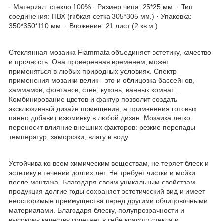
· Материал: стекло 100% · Размер чипа: 25*25 мм. · Тип
соединения: ПВХ (гибкая сетка 305*305 мм.) · Упаковка:
350*350*110 мм. · Вложение: 21 лист (2 кв.м.)
Стеклянная мозаика Fiammata объединяет эстетику, качество
и прочность. Она проверенная временем, может
применяться в любых природных условиях. Спектр
применения мозаики велик - это и облицовка бассейнов,
хаммамов, фонтанов, стен, кухонь, ванных комнат...
Комбинирование цветов и фактур позволит создать
эксклюзивный дизайн помещения, а применения готовых
панно добавит изюминку в любой дизан. Мозаика легко
переносит влияние внешних факторов: резкие перепады
температур, заморозки, влагу и воду.
Устойчива ко всем химическим веществам, не теряет блеск и
эстетику в течении долгих лет. Не требует чистки и мойки
после монтажа. Благодаря своим уникальным свойствам
продукция долгие годы сохраняет эстетический вид и имеет
неоспоримые преимущества перед другими облицовочными
материалами. Благодаря блеску, полупрозрачности и
высокому качеству сочетает в себе красоту стекла и