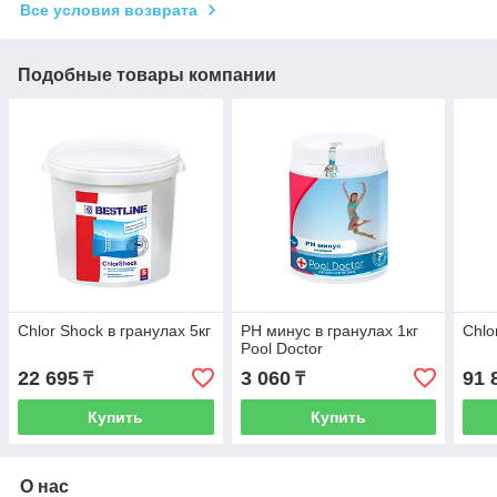
Все условия возврата
Подобные товары компании
Chlor Shock в гранулах 5кг
PН минус в гранулах 1кг
Chlo
Pool Doctor
22 695
3 060
91 
₸
₸
Купить
Купить
О нас