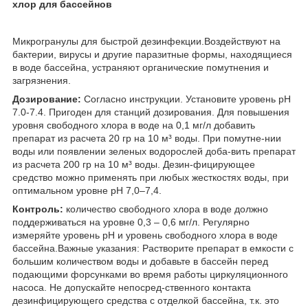
хлор для бассейнов
Микрогранулы для быстрой дезинфекции.Воздействуют на
бактерии, вирусы и другие паразитные формы, находящиеся
в воде бассейна, устраняют органические помутнения и
загрязнения.
Дозирование:
Согласно инструкции. Установите уровень рН
7.0-7.4. Пригоден для станций дозирования. Для повышения
уровня свободного хлора в воде на 0,1 мг/л добавить
препарат из расчета 20 гр на 10 м³ воды. При помутне-нии
воды или появлении зеленых водорослей доба-вить препарат
из расчета 200 гр на 10 м³ воды. Дезин-фицирующее
средство можно применять при любых жесткостях воды, при
оптимальном уровне pH 7,0–7,4.
Контроль:
количество свободного хлора в воде должно
поддерживаться на уровне 0,3 – 0,6 мг/л. Регулярно
измеряйте уровень pH и уровень свободного хлора в воде
бассейна.Важные указания: Растворите препарат в емкости с
большим количеством воды и добавьте в бассейн перед
подающими форсунками во время работы циркуляционного
насоса. Не допускайте непосред-ственного контакта
дезинфицирующего средства с отделкой бассейна, т.к. это