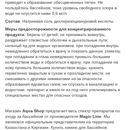
приводит к образованию обесцвеченных пятен. Не
пользуйтесь бассейном, пока уровень свободного хлора в
воде не опустится ниже 0,6 мг/л.
Состав
: Натриевая соль дихлоризоциануровой кислоты.
Меры предосторожности для концентрированного
продукта:
Беречь от детей; не принимать вовнутрь;
раздражает слизистые оболочки и дыхательные пути;
сильный яд для водных организмов; при попадании внутрь
немедленно обратиться к врачу и показать данную этикетку;
при попадании в глаза немедленно промыть большим
количеством воды и обратиться к врачу; при попадании на
кожу промыть большим количеством воды; хранить
герметично закрытым в сухом и прохладном месте; не
смешивать с другими химикатами из-за опасности
образования ядовитых газов; не спускать в канализацию и
водостоки; препарат и емкости из-под него утилизировать в
специальных местах для опасных отходов.
Магазин
Aqua Shop
предлагает весь спектр препаратов по
уходу за бассейном от производителя
Magic Line
. Мы
являемся официальным представителем на территории
Казахстана и Киргизии. Купить химию для бассейнов