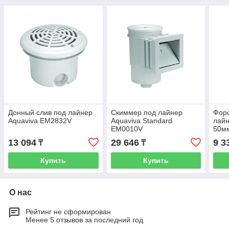
Донный слив под лайнер
Скиммер под лайнер
Форс
Aquaviva EM2832V
Aquaviva Standard
лайн
EM0010V
50мм
вста
13 094
29 646
9 3
₸
₸
Купить
Купить
О нас
Рейтинг не сформирован
Менее 5 отзывов за последний год