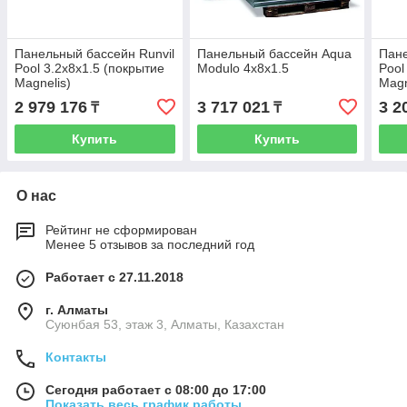
Панельный бассейн Runvil
Панельный бассейн Aqua
Пане
Pool 3.2x8x1.5 (покрытие
Modulo 4x8x1.5
Pool
Magnelis)
Magn
2 979 176
3 717 021
3 2
₸
₸
Купить
Купить
О нас
Рейтинг не сформирован
Менее 5 отзывов за последний год
Работает с 27.11.2018
г. Алматы
Суюнбая 53, этаж 3, Алматы, Казахстан
Контакты
Сегодня работает с 08:00 до 17:00
Показать весь график работы