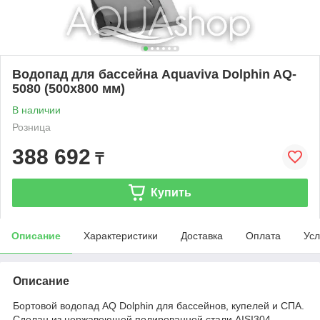
Водопад для бассейна Aquaviva Dolphin AQ-
5080 (500х800 мм)
В наличии
Розница
388 692
₸
Купить
Описание
Характеристики
Доставка
Оплата
Усл
Описание
Бортовой водопад AQ Dolphin для бассейнов, купелей и СПА.
Сделан из нержавеющей полированной стали AISI304