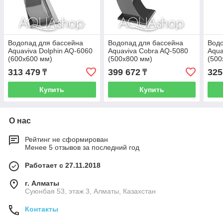
Водопад для бассейна
Водопад для бассейна
Водо
Aquaviva Dolphin AQ-6060
Aquaviva Cobra AQ-5080
Aqua
(600х600 мм)
(500x800 мм)
(500
313 479
399 672
325
₸
₸
Купить
Купить
О нас
Рейтинг не сформирован
Менее 5 отзывов за последний год
Работает с 27.11.2018
г. Алматы
Суюнбая 53, этаж 3, Алматы, Казахстан
Контакты