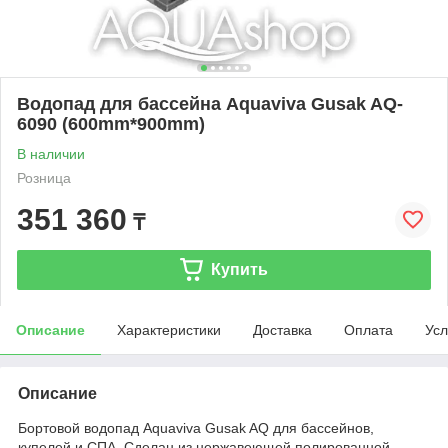
Водопад для бассейна Aquaviva Gusak AQ-
6090 (600mm*900mm)
В наличии
Розница
351 360
₸
Купить
Описание
Характеристики
Доставка
Оплата
Усл
Описание
Бортовой водопад Aquaviva Gusak AQ для бассейнов,
купелей и СПА. Сделан из нержавеющей полированной