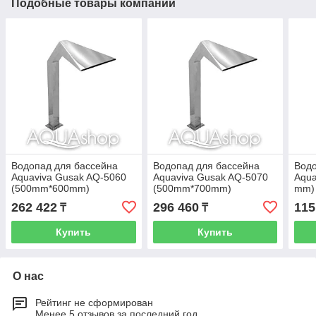
Подобные товары компании
Водопад для бассейна
Водопад для бассейна
Водо
Aquaviva Gusak AQ-5060
Aquaviva Gusak AQ-5070
Aqua
(500mm*600mm)
(500mm*700mm)
mm)
262 422
296 460
115
₸
₸
Купить
Купить
О нас
Рейтинг не сформирован
Менее 5 отзывов за последний год