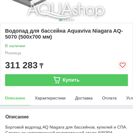
Водопад для бассейна Aquaviva Niagara AQ-
5070 (500х700 мм)
В наличии
Розница
311 283
₸
Купить
Описание
Характеристики
Доставка
Оплата
Усл
Описание
Бортовой водопад AQ Niagara для бассейнов, купелей и СПА.
Сделан из нержавеющей полированной стали AISI304