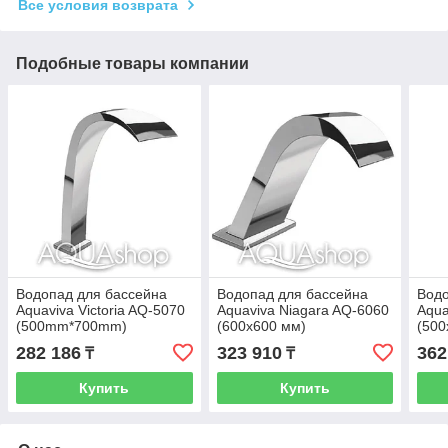
Все условия возврата
Подобные товары компании
Водопад для бассейна
Водопад для бассейна
Водо
Aquaviva Victoria AQ-5070
Aquaviva Niagara AQ-6060
Aqua
(500mm*700mm)
(600х600 мм)
(500
282 186
323 910
362
₸
₸
Купить
Купить