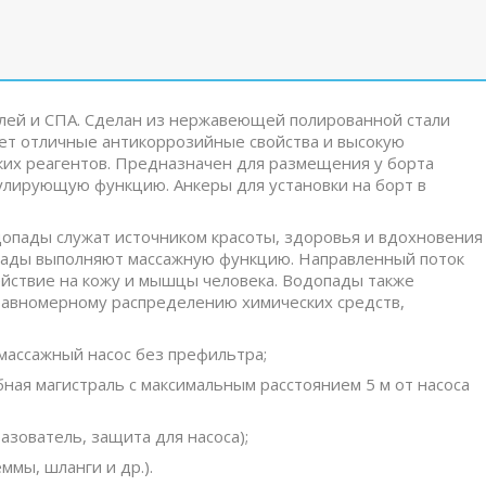
пелей и СПА. Сделан из нержавеющей полированной стали
еет отличные антикоррозийные свойства и высокую
ких реагентов. Предназначен для размещения у борта
улирующую функцию. Анкеры для установки на борт в
допады служат источником красоты, здоровья и вдохновения
пады выполняют массажную функцию. Направленный поток
йствие на кожу и мышцы человека. Водопады также
равномерному распределению химических средств,
массажный насос без префильтра;
бная магистраль с максимальным расстоянием 5 м от насоса
азователь, защита для насоса);
ммы, шланги и др.).