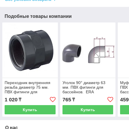
Подобные товары компании
Переходник внутренняя
Уголок 90° диаметр 63
Муфт
резьба диаметр 75 мм.
мм. ПВХ фитинги для
ПВХ 
ПВХ фитинги для
бассейнов. ERA
бас
бассейнов. ERA
1 020
765
459
₸
₸
Купить
Купить
О нас