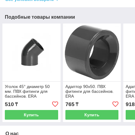
Подобные товары компании
Уголок 45° диаметр 50
Адаптор 90х50. ПВХ
Адап
мм. ПВХ фитинги для
фитинги для бассейнов.
фити
бассейнов. ERA
ERA
ERA
510
765
918
₸
₸
Купить
Купить
О нас