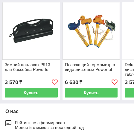
Зимний поплавок P913
Плавающий термометр в
Del
для бассейна Powerful
виде животных Powerful
дисп
табл
тер
3 570
6 630
3 5
₸
₸
Купить
Купить
О нас
Рейтинг не сформирован
Менее 5 отзывов за последний год