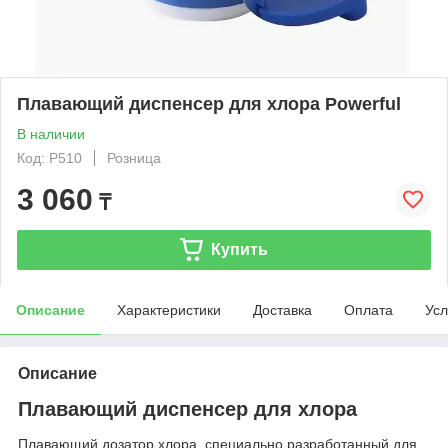
Плавающий диспенсер для хлора Powerful
В наличии
Код: P510
Розница
3 060
₸
Купить
Описание
Характеристики
Доставка
Оплата
Усл
Описание
Плавающий диспенсер для хлора
Плавающий дозатор хлора, специально разработанный для