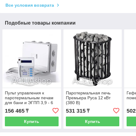
Все условия возврата
Подобные товары компании
Пульт управления к
Паротермальная печь
Гефе
паротермальным печам
Премьера Руса 12 кВт
пом
для бани и ЭГПП 3,9 - 6
(380 В)
кВт
156 465
531 315
502
₸
₸
Купить
Купить