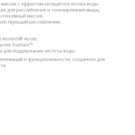
 массаж с эффектом катящегося потока воды.
саж для расслабления и тонизирования мышц.
интенсивный массаж.
особствующий расслаблению.
ristech® Acrylic.
ытие Everlast™.
а для поддержания чистоты воды.
е инноваций и функциональности, созданное для
та.