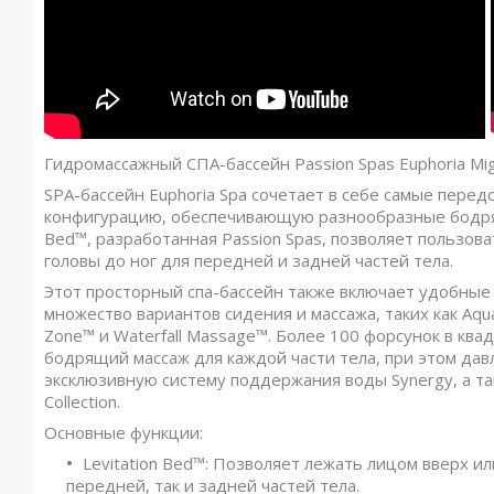
Гидромассажный СПА-бассейн Passion Spas Euphoria Mi
SPA-бассейн Euphoria Spa сочетает в себе самые пере
конфигурацию, обеспечивающую разнообразные бодрящ
Bed™, разработанная Passion Spas, позволяет пользов
головы до ног для передней и задней частей тела.
Этот просторный спа-бассейн также включает удобны
множество вариантов сидения и массажа, таких как Aqua
Zone™ и Waterfall Massage™. Более 100 форсунок в к
бодрящий массаж для каждой части тела, при этом дав
эксклюзивную систему поддержания воды Synergy, а та
Collection.
Основные функции:
Levitation Bed™: Позволяет лежать лицом вверх ил
передней, так и задней частей тела.