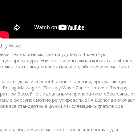
ghty Wave
довые технологии массажа и удобную 4-местную
ие процедуры. Уникальная массажная кровать Levitation
ателю лежать лицом вверх или вниз, обеспечивая массаж от
е зоны отдыха и ковшеобразные сиденья, предлагающие
 Rolling Massage™, Therapy Wave Zone™, Intense Therapy
вадратном бассейне с идеальными пропорциями обеспечивают
ление форсунок можно регулировать. SPA Euphoria включает
кже все стандартные функции коллекции Signature Spa
и вниз, обеспечивая массаж от головы до ног как для