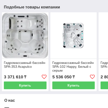
Подобные товары компании
Гидромассажный бассейн
Гидромассажный бассейн
Гид
SPA-353 Acapulco
SPA-102 Happy, Белый с
SPA-
серым
3 371 610
5 536 050
2 8
₸
₸
Купить
Купить
О нас