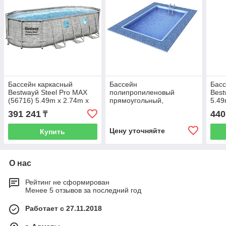
Бассейн каркасный
Бассейн
Басс
Bestwayй Steel Pro MAX
полипропиленовый
Best
(56716) 5.49m x 2.74m x
прямоугольный,
5.49
1.22m Splashview Oval
вкапываемый ПВ
391 241
440
₸
Pool Se
3х6х1,5м (18м3, 8мм)
Цену уточняйте
Купить
О нас
Рейтинг не сформирован
Менее 5 отзывов за последний год
Работает с 27.11.2018