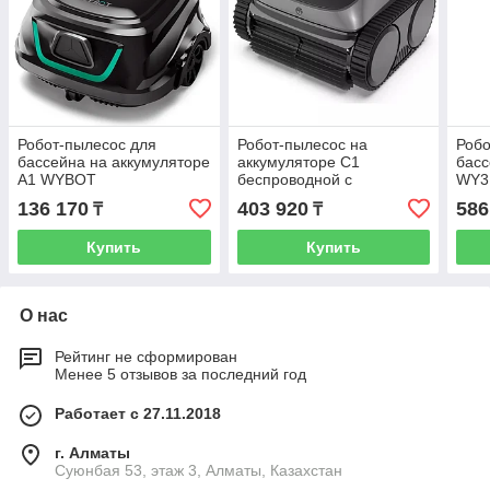
Робот-пылесос для
Робот-пылесос на
Робо
бассейна на аккумуляторе
аккумуляторе С1
басс
A1 WYBOT
беспроводной с
WY3
управлением со
сма
136 170
403 920
586
₸
₸
смартфона
Купить
Купить
О нас
Рейтинг не сформирован
Менее 5 отзывов за последний год
Работает с 27.11.2018
г. Алматы
Суюнбая 53, этаж 3, Алматы, Казахстан