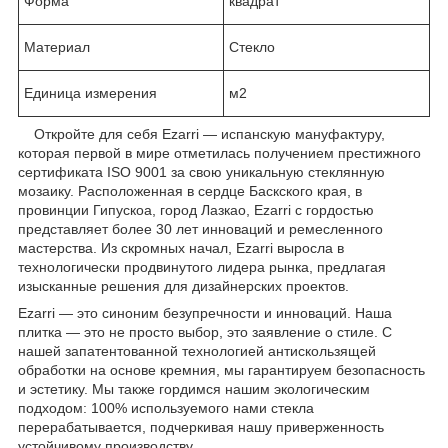
Форма
квадрат
Материал
Стекло
Единица измерения
м2
Откройте для себя Ezarri — испанскую мануфактуру,
которая первой в мире отметилась получением престижного
сертификата ISO 9001 за свою уникальную стеклянную
мозаику. Расположенная в сердце Баскского края, в
провинции Гипускоа, город Лазкао, Ezarri с гордостью
представляет более 30 лет инноваций и ремесленного
мастерства. Из скромных начал, Ezarri выросла в
технологически продвинутого лидера рынка, предлагая
изысканные решения для дизайнерских проектов.
Ezarri — это синоним безупречности и инноваций. Наша
плитка — это не просто выбор, это заявление о стиле. С
нашей запатентованной технологией антискользящей
обработки на основе кремния, мы гарантируем безопасность
и эстетику. Мы также гордимся нашим экологическим
подходом: 100% используемого нами стекла
перерабатывается, подчеркивая нашу приверженность
устойчивому производству.