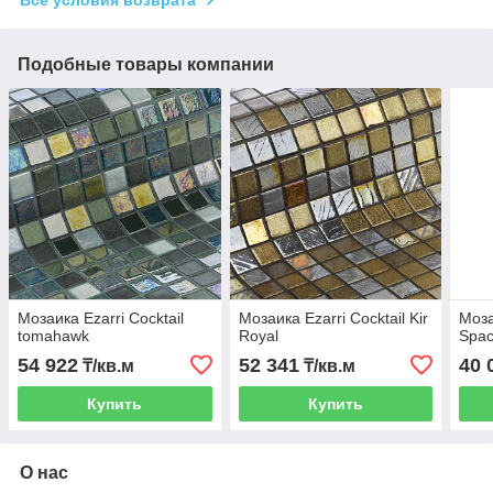
Подобные товары компании
Мозаика Ezarri Cocktail
Мозаика Ezarri Cocktail Kir
Моза
tomahawk
Royal
Spac
54 922
52 341
40 
₸/кв.м
₸/кв.м
Купить
Купить
О нас