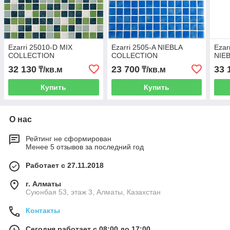
Ezarri 25010-D MIX
Ezarri 2505-A NIEBLA
Ezarr
COLLECTION
COLLECTION
NIE
32 130
23 700
33 
₸/кв.м
₸/кв.м
Купить
Купить
О нас
Рейтинг не сформирован
Менее 5 отзывов за последний год
Работает с 27.11.2018
г. Алматы
Суюнбая 53, этаж 3, Алматы, Казахстан
Контакты
Сегодня работает с 08:00 до 17:00