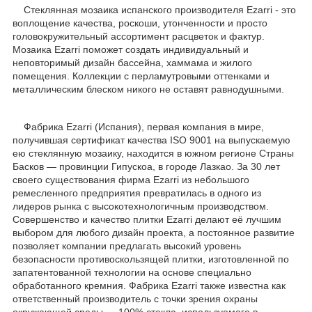
Стеклянная мозаика испанского производителя Ezarri - это
воплощение качества, роскоши, утонченности и просто
головокружительный ассортимент расцветок и фактур.
Мозаика Ezarri поможет создать индивидуальный и
неповторимый дизайн бассейна, хаммама и жилого
помещения. Коллекции с перламутровыми оттенками и
металлическим блеском никого не оставят равнодушными.
Фабрика Ezarri (Испания), первая компания в мире,
получившая сертификат качества ISO 9001 на выпускаемую
ею стеклянную мозаику, находится в южном регионе Страны
Басков — провинции Гипускоа, в городе Лазкао. За 30 лет
своего существования фирма Ezarri из небольшого
ремесленного предприятия превратилась в одного из
лидеров рынка с высокотехнологичным производством.
Совершенство и качество плитки Ezarri делают её лучшим
выбором для любого дизайн проекта, а постоянное развитие
позволяет компании предлагать высокий уровень
безопасности противоскользящей плитки, изготовленной по
запатентованной технологии на основе специально
обработанного кремния. Фабрика Ezarri также известна как
ответственный производитель с точки зрения охраны
окружающей среды — 100% стекла, используемого в