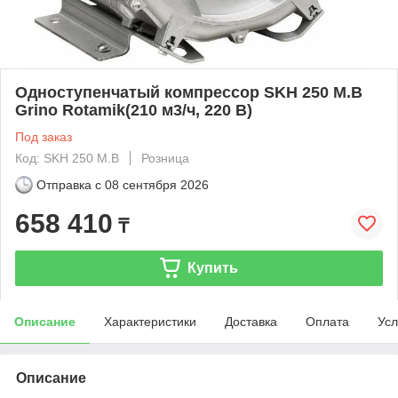
Одноступенчатый компрессор SKH 250 M.B
Grino Rotamik(210 м3/ч, 220 В)
Под заказ
Код: SKH 250 M.B
Розница
Отправка с
08 сентября 2026
658 410
₸
Купить
Описание
Характеристики
Доставка
Оплата
Усл
Описание