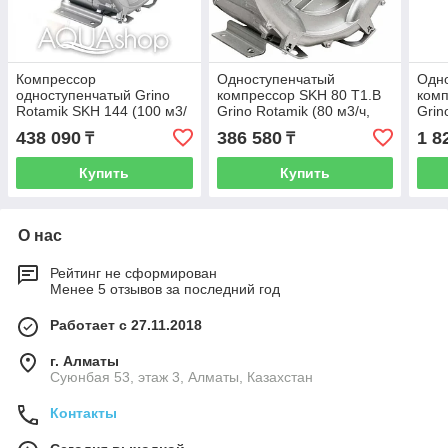
Компрессор
Одноступенчатый
Одн
одноступенчатый Grino
компрессор SKH 80 Т1.B
комп
Rotamik SKH 144 (100 м3/
Grino Rotamik (80 м3/ч,
Grin
ч, 220В)
380 В)
380 
438 090
386 580
1 8
₸
₸
Купить
Купить
О нас
Рейтинг не сформирован
Менее 5 отзывов за последний год
Работает с 27.11.2018
г. Алматы
Суюнбая 53, этаж 3, Алматы, Казахстан
Контакты