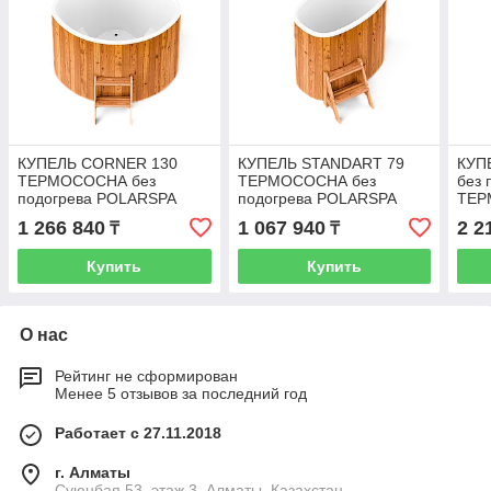
КУПЕЛЬ CORNER 130
КУПЕЛЬ STANDART 79
КУП
ТЕРМОСОСНА без
ТЕРМОСОСНА без
без 
подогрева POLARSPA
подогрева POLARSPA
ТЕР
1 266 840
1 067 940
2 2
₸
₸
Купить
Купить
О нас
Рейтинг не сформирован
Менее 5 отзывов за последний год
Работает с 27.11.2018
г. Алматы
Суюнбая 53, этаж 3, Алматы, Казахстан