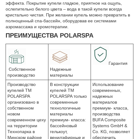
эффекта. Покрытие купели гладкое, приятное на ощупь,
ослепительно белого цвета – вода в такой купели всегда
кристально чистая. При желании купель можно превратить в
полноценный спа-бассейн, оборудовав ее системами
аэромассажа и хромотерапии.
ПРЕИМУЩЕСТВА POLARSPA
Гарантия
Собственное
Надежные
производство
материалы
Производство
В конструкции
Использование
купелей ТМ
купелей TM
современных,
POLARSPA
POLARSPA только
надежных
организовано в
современные
материалов
собственном
технологичные
премиум- класса,
новом
материалы
производства
современном цеху
премиум- класса:
BUFA Composite
на территории
бассейновый
Systems GmbH &
Технопарка в
гелькоут,
Co. KG, позволяет
Минском районе
венилэфирные и
обеспечить