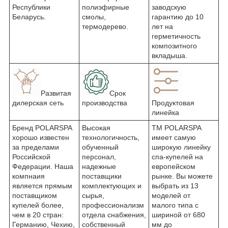
Республики
полиэфирные
заводскую
Беларусь.
смолы,
гарантию до 10
термодерево.
лет на
герметичность
композитного
вкладыша.
Развитая
Срок
дилерская сеть
производства
Продуктовая
линейка
Бренд POLARSPA
Высокая
ТМ POLARSPA
хорошо известен
технологичность,
имеет самую
за пределами
обученный
широкую линейку
Российской
персонал,
спа-купелей на
Федерации. Наша
надежные
европейском
компнаия
поставщики
рынке. Вы можете
является прямым
комплектующих и
выбрать из 13
поставщиком
сырья,
моделей от
купелей более,
профессионализм
малого типа с
чем в 20 стран:
отдела снабжения,
шириной от 680
Германию, Чехию,
собственный
мм до